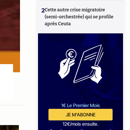
2
Cette autre crise migratoire
(semi-orchestrée) qui se profile
après Ceuta
1€ Le Premier Mois
JE M'ABONNE
12€/mois ensuite.