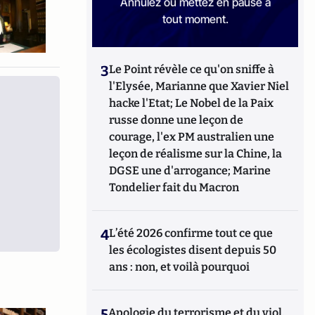
Annulez ou mettez en pause à
tout moment.
3
Le Point révèle ce qu'on sniffe à
l'Elysée, Marianne que Xavier Niel
hacke l'Etat; Le Nobel de la Paix
russe donne une leçon de
courage, l'ex PM australien une
leçon de réalisme sur la Chine, la
DGSE une d'arrogance; Marine
Tondelier fait du Macron
4
L’été 2026 confirme tout ce que
les écologistes disent depuis 50
ans : non, et voilà pourquoi
5
Apologie du terrorisme et du viol,