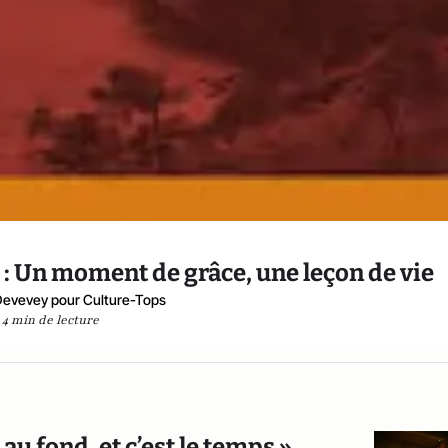
" : Un moment de grâce, une leçon de vie
Devevey pour Culture-Tops
4 min de lecture
 au fond, et c’est le temps »