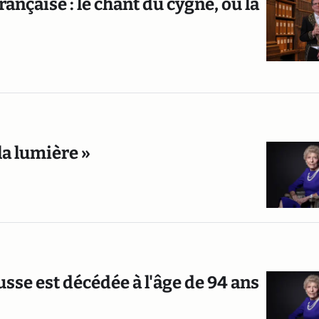
nçaise : le chant du cygne, ou la
la lumière »
sse est décédée à l'âge de 94 ans