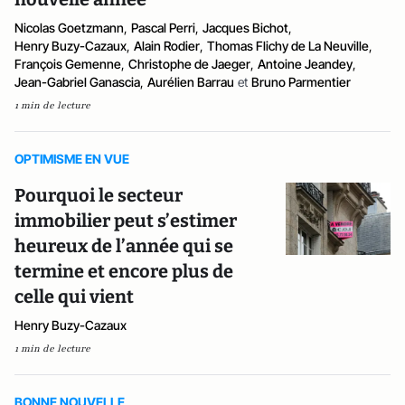
Nicolas Goetzmann
,
Pascal Perri
,
Jacques Bichot
,
Henry Buzy-Cazaux
,
Alain Rodier
,
Thomas Flichy de La Neuville
,
François Gemenne
,
Christophe de Jaeger
,
Antoine Jeandey
,
Jean-Gabriel Ganascia
,
Aurélien Barrau
et
Bruno Parmentier
1 min de lecture
OPTIMISME EN VUE
Pourquoi le secteur
immobilier peut s’estimer
heureux de l’année qui se
termine et encore plus de
celle qui vient
Henry Buzy-Cazaux
1 min de lecture
BONNE NOUVELLE