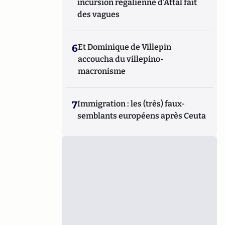
incursion régalienne d'Attal fait
des vagues
6
Et Dominique de Villepin
accoucha du villepino-
macronisme
7
Immigration : les (très) faux-
semblants européens après Ceuta