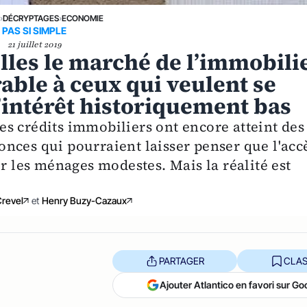
E
›
DÉCRYPTAGES
›
ECONOMIE
PAS SI SIMPLE
21 juillet 2019
lles le marché de l’immobili
rable à ceux qui veulent se
’intérêt historiquement bas
s crédits immobiliers ont encore atteint des
nces qui pourraient laisser penser que l'acc
ur les ménages modestes. Mais la réalité est
Crevel
et
Henry Buzy-Cazaux
PARTAGER
CLAS
Ajouter Atlantico en favori sur Go