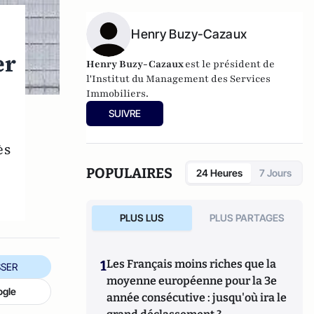
Henry Buzy-Cazaux
er
Henry Buzy-Cazaux
est le président de
l'Institut du Management des Services
Immobiliers.
SUIVRE
ès
POPULAIRES
24 Heures
7 Jours
PLUS LUS
PLUS PARTAGES
1
Les Français moins riches que la
SER
moyenne européenne pour la 3e
ogle
année consécutive : jusqu'où ira le