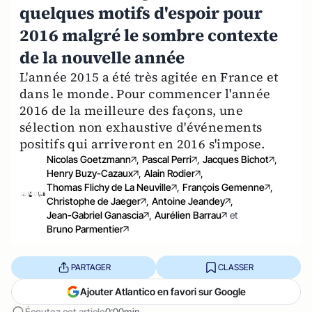
quelques motifs d'espoir pour
2016 malgré le sombre contexte
de la nouvelle année
L'année 2015 a été très agitée en France et
dans le monde. Pour commencer l'année
2016 de la meilleure des façons, une
sélection non exhaustive d'événements
positifs qui arriveront en 2016 s'impose.
Nicolas Goetzmann
,
Pascal Perri
,
Jacques Bichot
,
Henry Buzy-Cazaux
,
Alain Rodier
,
Thomas Flichy de La Neuville
,
François Gemenne
,
Christophe de Jaeger
,
Antoine Jeandey
,
Jean-Gabriel Ganascia
,
Aurélien Barrau
et
Bruno Parmentier
PARTAGER
CLASSER
Ajouter Atlantico en favori sur Google
Écoutez cet article
0:00min