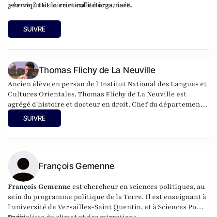
islamique et la criminalité organisée.
guerre ?
, Histoire et collections, 2018.
SUIVRE
Thomas Flichy de La Neuville
Ancien élève en persan de l'Institut National des Langues et
Cultures Orientales, Thomas Flichy de La Neuville est
agrégé d'histoire et docteur en droit. Chef du département
des études internationales à l'Ecole Spéciale de Saint-Cyr,
SUIVRE
Thomas Flichy de La Neuville est membre du Centre Roland
Mousnier de l’Université Paris IV – Sorbonne. Il intervient
dans de nombreuses universités étrangères, notamment à
l'
United States Naval Academy
, la
Theresianische
Militärakademie
François Gemenne
, l'
Université d'Oxford
et de Princeton.
François Gemenne
est chercheur en sciences politiques, au
sein du programme politique de la Terre. Il est enseignant à
l'université de Versailles-Saint Quentin, et à Sciences Po