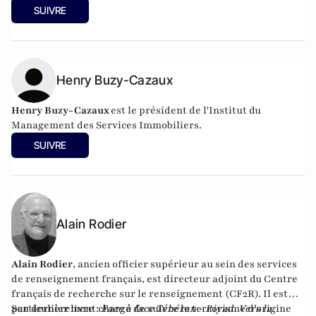
2012 de A à Z
. L’Harmattan, 2012, et
La retraite en liberté
, au
SUIVRE
Cherche-midi, en janvier 2017.
Henry Buzy-Cazaux
Henry Buzy-Cazaux
est le président de l'Institut du
Management des Services Immobiliers.
SUIVRE
Alain Rodier
Alain Rodier
, ancien officier supérieur au sein des services
de renseignement français, est directeur adjoint du
Centre
français de recherche sur le renseignement
(CF2R). Il est
particulièrement chargé de suivre le terrorisme d’origine
Son dernier livre :
Face à face Téhéran - Riyad. Vers la