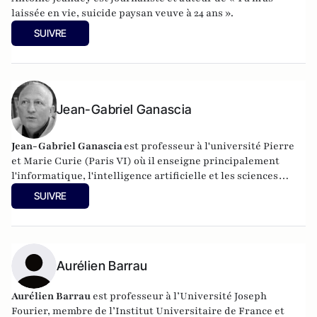
laissée en vie, suicide paysan veuve à 24 ans ».
SUIVRE
Jean-Gabriel Ganascia
Jean-Gabriel Ganascia
est
professeur à l'
université Pierre
et Marie Curie
(Paris VI) où il enseigne principalement
l'informatique, l'intelligence artificielle et les sciences
cognitives. Il poursuit des recherches au sein du
LIP6
, dans
SUIVRE
le
thème APA
du pôle IA où il anime l'équipe
ACASA
.
Aurélien Barrau
Aurélien Barrau
est professeur à l’Université Joseph
Fourier, membre de l’Institut Universitaire de France et