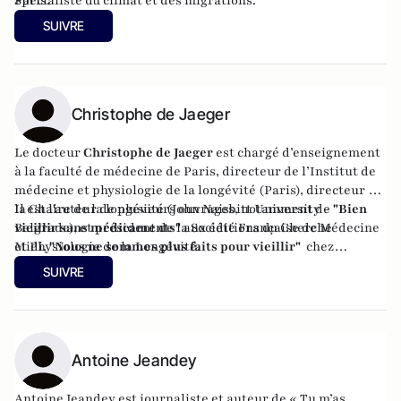
Paris.
Spécialiste du climat et des migrations.
SUIVRE
Christophe de Jaeger
Le docteur
Christophe de Jaeger
est
chargé d’enseignement
à la faculté de médecine de Paris, directeur de l’Institut de
médecine et physiologie de la longévité (Paris), directeur de
la Chaire de la longévité (John Naisbitt University –
Il est l'auteur de plusieurs ouvrages, notamment de
"Bien
Belgrade), et président de la Société Française de Médecine
vieillir sans médicaments"
aux éditions du Cherche
et Physiologie de la Longévité.
Midi,
"Nous ne sommes plus faits pour vieillir"
chez
Grasset, et
"Longue vie"
, aux éditions Telemaque
SUIVRE
Antoine Jeandey
Antoine Jeandey est journaliste et auteur de
« Tu m’as