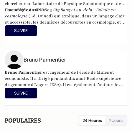
chercheur au Laboratoire de Physique Subatomique et de
Cosmologie du CNRS.
Il a publié en mars 2013
Big Bang et au-delà - Balade en
cosmologie
(Ed. Dunod) qui explique, dans un langage clair
et accessible, les dernières découvertes en cosmologie, et
des
Univers multiples
paru chez Dunod en 2014.
SUIVRE
Bruno Parmentier
Bruno Parmentier
est ingénieur de l’école de Mines et
économiste. Il a dirigé pendant dix ans l’Ecole supérieure
d’agronomie d’Angers (ESA). Il est également l’auteur de
livres sur les enjeux alimentaires :
Faim zéro
,
Manger tous
SUIVRE
et bien
et
Nourrir l’humanité
. Aujourd’hui, il est
conférencier et tient un blog
nourrir-manger.fr
.
POPULAIRES
24 Heures
7 Jours