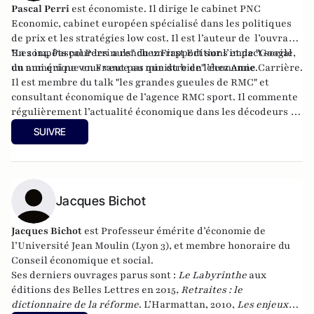
Pascal Perri
est économiste. Il dirige le cabinet PNC
Economic, cabinet européen spécialisé dans les politiques
de prix et les stratégies low cost. Il est l’auteur de l’ouvrage
"Les impôts pour les nuls
En 2014, Pascal Perri a rendu un
" chez First Editions et de
rapport
sur l’impact social
"Google,
un ami qui ne vous veut pas que du bien"
du numérique en France au ministre de l’économie.
chez Anne Carrière.
Il est membre du talk "les grandes gueules de RMC" et
consultant économique de l’agence RMC sport. Il commente
régulièrement l’actualité économique dans les décodeurs de
l’éco sur BFM Business.
SUIVRE
Jacques Bichot
Jacques Bichot
est
Professeur émérite d’économie de
l’Université Jean Moulin (Lyon 3), et membre honoraire du
Conseil économique et social.
Ses derniers ouvrages parus sont :
Le Labyrinthe
aux
éditions des Belles Lettres en 2015
, Retraites : le
dictionnaire de la réforme
. L’Harmattan, 2010,
Les enjeux