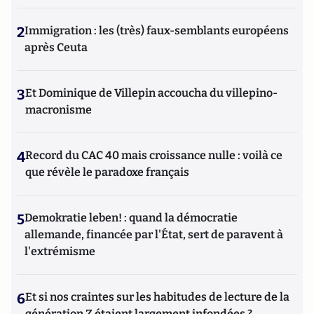
2
Immigration : les (très) faux-semblants européens
après Ceuta
3
Et Dominique de Villepin accoucha du villepino-
macronisme
4
Record du CAC 40 mais croissance nulle : voilà ce
que révèle le paradoxe français
5
Demokratie leben! : quand la démocratie
allemande, financée par l'État, sert de paravent à
l'extrémisme
6
Et si nos craintes sur les habitudes de lecture de la
génération Z étaient largement infondées ?