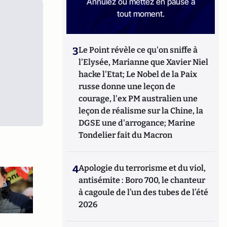
Annulez ou mettez en pause à
tout moment.
3
Le Point révèle ce qu'on sniffe à
l'Elysée, Marianne que Xavier Niel
hacke l'Etat; Le Nobel de la Paix
russe donne une leçon de
courage, l'ex PM australien une
leçon de réalisme sur la Chine, la
DGSE une d'arrogance; Marine
Tondelier fait du Macron
4
Apologie du terrorisme et du viol,
antisémite : Boro 700, le chanteur
à cagoule de l’un des tubes de l’été
2026