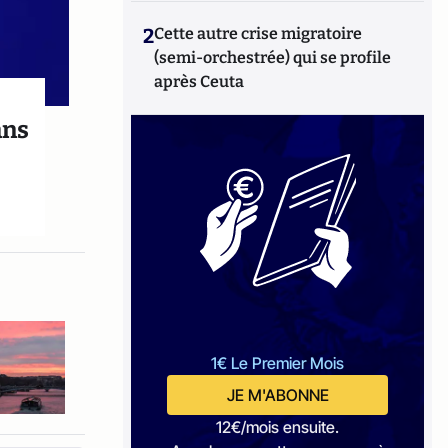
2
Cette autre crise migratoire
(semi-orchestrée) qui se profile
après Ceuta
ans
1€ Le Premier Mois
JE M'ABONNE
12€/mois ensuite.