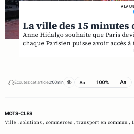
A LA U
La ville des 15 minutes 
Anne Hidalgo souhaite que Paris devie
chaque Parisien puisse avoir accès à 
Aa
100%
Écoutez cet article
0:00min
Aa
MOTS-CLES
Ville ,
solutions ,
commerces ,
transport en commun ,