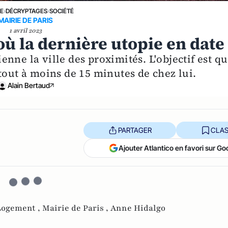
NE
›
DÉCRYPTAGES
›
SOCIÉTÉ
MAIRIE DE PARIS
1 avril 2023
où la dernière utopie en date
nne la ville des proximités. L'objectif est q
tout à moins de 15 minutes de chez lui.
Alain Bertaud
PARTAGER
CLAS
Ajouter Atlantico en favori sur Go
Logement ,
Mairie de Paris ,
Anne Hidalgo