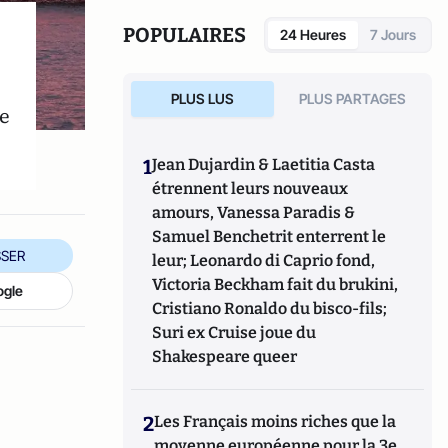
POPULAIRES
24 Heures
7 Jours
PLUS LUS
PLUS PARTAGES
ue
1
Jean Dujardin & Laetitia Casta
étrennent leurs nouveaux
amours, Vanessa Paradis &
Samuel Benchetrit enterrent le
SER
leur; Leonardo di Caprio fond,
Victoria Beckham fait du brukini,
ogle
Cristiano Ronaldo du bisco-fils;
Suri ex Cruise joue du
Shakespeare queer
2
Les Français moins riches que la
moyenne européenne pour la 3e