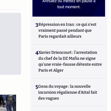
Annulez ou mettez en pause à
tout moment.
3
Répression en Iran : ce qui s'est
vraiment passé pendant que
Paris regardait ailleurs
4
Xavier Driencourt : l’arrestation
du chef de la DZ Mafia ne signe
qu’une vraie-fausse détente entre
Paris et Alger
5
Gens du voyage : la nouvelle
incursion régalienne d'Attal fait
des vagues