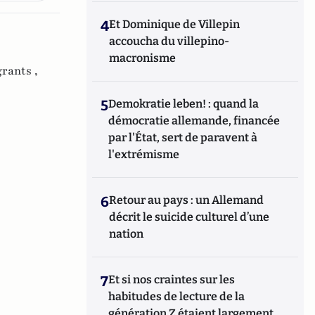
4
Et Dominique de Villepin
accoucha du villepino-
macronisme
rants ,
5
Demokratie leben! : quand la
démocratie allemande, financée
par l'État, sert de paravent à
l'extrémisme
6
Retour au pays : un Allemand
décrit le suicide culturel d’une
nation
7
Et si nos craintes sur les
habitudes de lecture de la
génération Z étaient largement