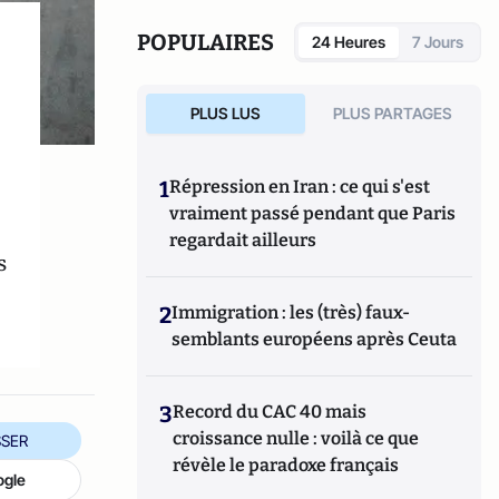
documentaires sur les groupes islamistes au
Moyen-Orient, diffusés sur Arte, Planète et
POPULAIRES
24 Heures
7 Jours
M6, qui ont eu un large retentissement.
Auteur d’une dizaine d’ouvrages, son
dernier livre, « La Pieuvre de Téhéran »
PLUS LUS
PLUS PARTAGES
(Cerf, 2025), révèle les ingérences et les
réseaux d’espionnage de la République
islamique d’Iran en France et en Europe. Il
1
Répression en Iran : ce qui s'est
intervient régulièrement sur les ondes
vraiment passé pendant que Paris
d’Europe 1, Sud Radio, LCI et CNews, pour
regardait ailleurs
parler du Moyen-Orient et de l’Iran. Il est
s
diplômé en géopolitique et relations
internationales (IEP).
2
Immigration : les (très) faux-
semblants européens après Ceuta
3
Record du CAC 40 mais
croissance nulle : voilà ce que
SER
révèle le paradoxe français
ogle