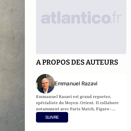
A PROPOS DES AUTEURS
Emmanuel Razavi
Emmanuel Razavi est grand reporter,
spécialiste du Moyen-Orient. Il collabore
notamment avec Paris Match, Figaro-
Magazine, Franc-Tireur, Atlantico, Politique
SUIVRE
Internationale, Écran de Veille et Valeurs
Actuelles. Il a réalisé plusieurs