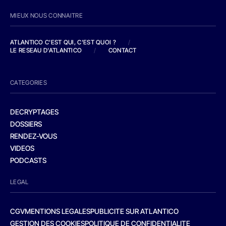
MIEUX NOUS CONNAITRE
ATLANTICO C'EST QUI, C'EST QUOI ?
/
LE RESEAU D'ATLANTICO
/
CONTACT
CATEGORIES
DECRYPTAGES
DOSSIERS
RENDEZ-VOUS
VIDEOS
PODCASTS
LEGAL
CGV
MENTIONS LEGALES
PUBLICITE SUR ATLANTICO
GESTION DES COOKIES
POLITIQUE DE CONFIDENTIALITE