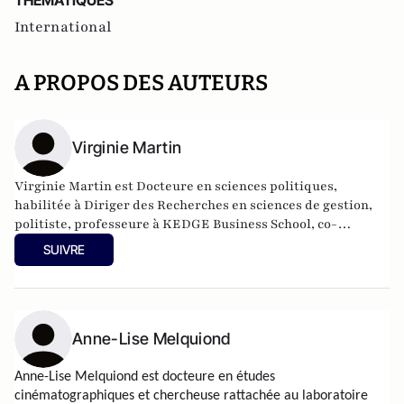
THEMATIQUES
International
A PROPOS DES AUTEURS
Virginie Martin
Virginie Martin est Docteure en sciences politiques,
habilitée à Diriger des Recherches en sciences de gestion,
politiste, professeure à KEDGE Business School, co-
responsable du comité scientifique de la Revue Politique et
SUIVRE
Parlementaire.
Anne-Lise Melquiond
Anne-Lise Melquiond est docteure en études
cinématographiques et chercheuse rattachée au laboratoire