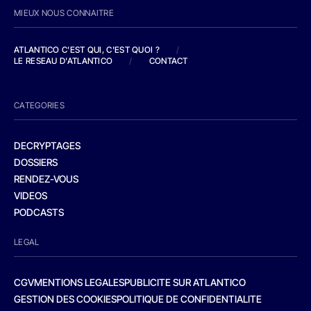
MIEUX NOUS CONNAITRE
ATLANTICO C'EST QUI, C'EST QUOI ?
/
LE RESEAU D'ATLANTICO
/
CONTACT
CATEGORIES
DECRYPTAGES
DOSSIERS
RENDEZ-VOUS
VIDEOS
PODCASTS
LEGAL
CGV
MENTIONS LEGALES
PUBLICITE SUR ATLANTICO
GESTION DES COOKIES
POLITIQUE DE CONFIDENTIALITE