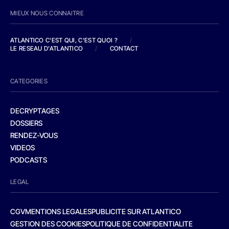
MIEUX NOUS CONNAITRE
ATLANTICO C'EST QUI, C'EST QUOI ?
/
LE RESEAU D'ATLANTICO
/
CONTACT
CATEGORIES
DECRYPTAGES
DOSSIERS
RENDEZ-VOUS
VIDEOS
PODCASTS
LEGAL
CGV
MENTIONS LEGALES
PUBLICITE SUR ATLANTICO
GESTION DES COOKIES
POLITIQUE DE CONFIDENTIALITE