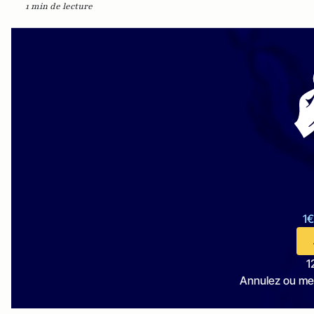
1 min de lecture
1€
1
Annulez ou me