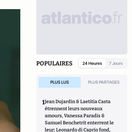
POPULAIRES
24 Heures
7 Jours
PLUS LUS
PLUS PARTAGES
1
Jean Dujardin & Laetitia Casta
étrennent leurs nouveaux
amours, Vanessa Paradis &
Samuel Benchetrit enterrent le
leur; Leonardo di Caprio fond,