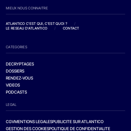
MIEUX NOUS CONNAITRE
ATLANTICO C'EST QUI, C'EST QUOI ?
/
LE RESEAU D'ATLANTICO
/
CONTACT
CATEGORIES
DECRYPTAGES
DOSSIERS
RENDEZ-VOUS
VIDEOS
PODCASTS
LEGAL
CGV
MENTIONS LEGALES
PUBLICITE SUR ATLANTICO
GESTION DES COOKIES
POLITIQUE DE CONFIDENTIALITE