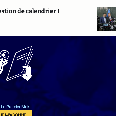
estion de calendrier !
 Le Premier Mois
JE M'ABONNE