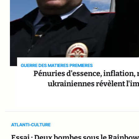
GUERRE DES MATIERES PREMIERES
Pénuries d'essence, inflation,
ukrainiennes révèlent l'
ATLANTI-CULTURE
Essai : Deux bombes sous le Rainbow 