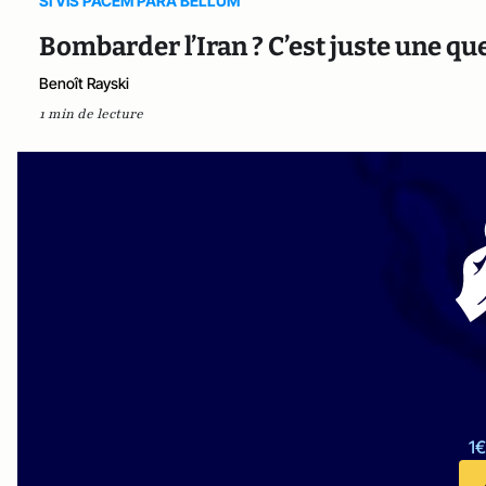
SI VIS PACEM PARA BELLUM
Bombarder l’Iran ? C’est juste une qu
Benoît Rayski
1 min de lecture
1€