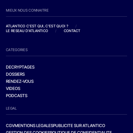
MIEUX NOUS CONNAITRE
ATLANTICO C'EST QUI, C'EST QUOI ?
/
LE RESEAU D'ATLANTICO
/
CONTACT
CATEGORIES
DECRYPTAGES
DOSSIERS
RENDEZ-VOUS
VIDEOS
PODCASTS
LEGAL
CGV
MENTIONS LEGALES
PUBLICITE SUR ATLANTICO
GESTION DES COOKIES
POLITIQUE DE CONFIDENTIALITE