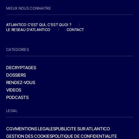
MIEUX NOUS CONNAITRE
ATLANTICO C'EST QUI, C'EST QUOI ?
/
LE RESEAU D'ATLANTICO
/
CONTACT
CATEGORIES
DECRYPTAGES
DOSSIERS
RENDEZ-VOUS
VIDEOS
PODCASTS
LEGAL
CGV
MENTIONS LEGALES
PUBLICITE SUR ATLANTICO
GESTION DES COOKIES
POLITIQUE DE CONFIDENTIALITE