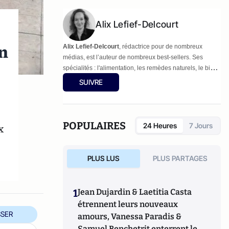
Alix Lefief-Delcourt
n
Alix Lefief-Delcourt
, rédactrice pour de nombreux
médias, est l’auteur de nombreux best-sellers. Ses
spécialités : l'alimentation, les remèdes naturels, le bio,
la cuisine... Elle est notamment l'auteur de
"
Bien
SUIVRE
conserver ses aliments, c'est malin
"
POPULAIRES
24 Heures
7 Jours
x
PLUS LUS
PLUS PARTAGES
1
Jean Dujardin & Laetitia Casta
étrennent leurs nouveaux
SER
amours, Vanessa Paradis &
Samuel Benchetrit enterrent le