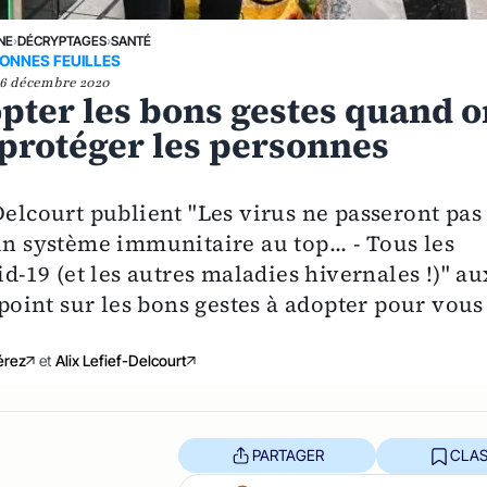
NE
›
DÉCRYPTAGES
›
SANTÉ
ONNES FEUILLES
6 décembre 2020
pter les bons gestes quand o
r protéger les personnes
Delcourt publient "Les virus ne passeront pas
un système immunitaire au top... - Tous les
id-19 (et les autres maladies hivernales !)" au
 point sur les bons gestes à adopter pour vous
érez
et
Alix Lefief-Delcourt
PARTAGER
CLAS