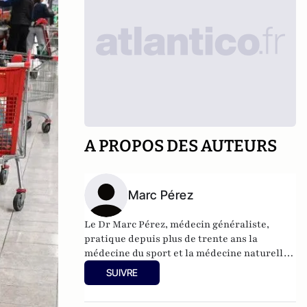
A PROPOS DES AUTEURS
Marc Pérez
Le Dr Marc Pérez, médecin généraliste,
pratique depuis plus de trente ans la
médecine du sport et la médecine naturelle
ostéopathique. Il est également formé en
SUIVRE
médecine chinoise, phytothérapie,
aromathérapie et mésothérapie.