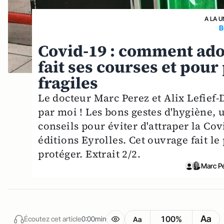
A LA U
B
Covid-19 : comment ado
fait ses courses et pou
fragiles
Le docteur Marc Perez et Alix Lefief-
par moi ! Les bons gestes d'hygiène, 
conseils pour éviter d'attraper la Cov
éditions Eyrolles. Cet ouvrage fait le
protéger. Extrait 2/2.
Marc P
Aa
100%
Écoutez cet article
0:00min
Aa