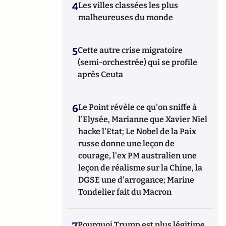
4
Les villes classées les plus
malheureuses du monde
5
Cette autre crise migratoire
(semi-orchestrée) qui se profile
après Ceuta
6
Le Point révèle ce qu'on sniffe à
l'Elysée, Marianne que Xavier Niel
hacke l'Etat; Le Nobel de la Paix
russe donne une leçon de
courage, l'ex PM australien une
leçon de réalisme sur la Chine, la
DGSE une d'arrogance; Marine
Tondelier fait du Macron
7
Pourquoi Trump est plus légitime