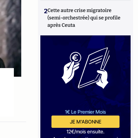
2
Cette autre crise migratoire
(semi-orchestrée) qui se profile
après Ceuta
1€ Le Premier Mois
JE M'ABONNE
12€/mois ensuite.