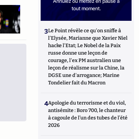
Annulez ou mettez en pause à
tout moment.
3
Le Point révèle ce qu'on sniffe à
l'Elysée, Marianne que Xavier Niel
hacke l'Etat; Le Nobel de la Paix
russe donne une leçon de
courage, l'ex PM australien une
leçon de réalisme sur la Chine, la
DGSE une d'arrogance; Marine
Tondelier fait du Macron
4
Apologie du terrorisme et du viol,
antisémite : Boro 700, le chanteur
à cagoule de l’un des tubes de l’été
2026