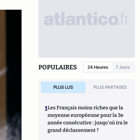
POPULAIRES
24 Heures
7 Jours
PLUS LUS
PLUS PARTAGES
1
Les Français moins riches que la
moyenne européenne pour la 3e
année consécutive : jusqu'où ira le
grand déclassement ?