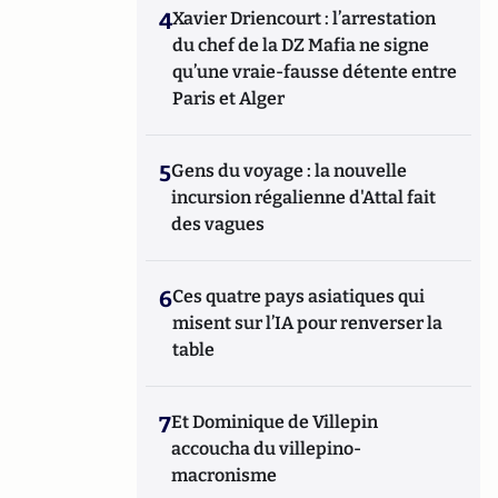
4
Xavier Driencourt : l’arrestation
du chef de la DZ Mafia ne signe
qu’une vraie-fausse détente entre
Paris et Alger
5
Gens du voyage : la nouvelle
incursion régalienne d'Attal fait
des vagues
6
Ces quatre pays asiatiques qui
misent sur l’IA pour renverser la
table
7
Et Dominique de Villepin
accoucha du villepino-
macronisme