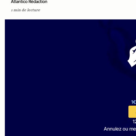
Atlantico Rédaction
1 min de lecture
1€
1
Annulez ou me