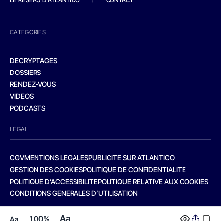
LE RESEAU D'ATLANTICO
/
CONTACT
CATEGORIES
DECRYPTAGES
DOSSIERS
RENDEZ-VOUS
VIDEOS
PODCASTS
LEGAL
CGV
MENTIONS LEGALES
PUBLICITE SUR ATLANTICO
GESTION DES COOKIES
POLITIQUE DE CONFIDENTIALITE
POLITIQUE D’ACCESSIBILITE
POLITIQUE RELATIVE AUX COOKIES
CONDITIONS GENERALES D’UTILISATION
Aa
100%
Aa