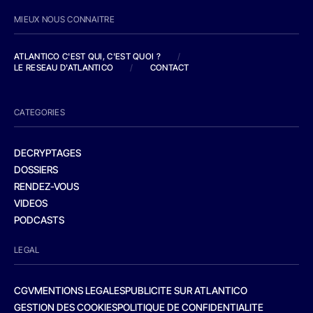
MIEUX NOUS CONNAITRE
ATLANTICO C'EST QUI, C'EST QUOI ?
/
LE RESEAU D'ATLANTICO
/
CONTACT
CATEGORIES
DECRYPTAGES
DOSSIERS
RENDEZ-VOUS
VIDEOS
PODCASTS
LEGAL
CGV
MENTIONS LEGALES
PUBLICITE SUR ATLANTICO
GESTION DES COOKIES
POLITIQUE DE CONFIDENTIALITE