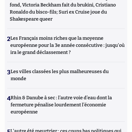
fond, Victoria Beckham fait du brukini, Cristiano
Ronaldo du bisco-fils; Suri ex Cruise joue du
Shakespeare queer
2
Les Français moins riches que la moyenne
européenne pour la 3e année consécutive : jusqu'où
ira le grand déclassement ?
3
Les villes classées les plus malheureuses du
monde
4
Rhin & Danube à sec : l’autre voie d’eau dont la
fermeture pénalise lourdement l’économie
européenne
5
L'autre été meurtrier : ces coups bas politiques qui