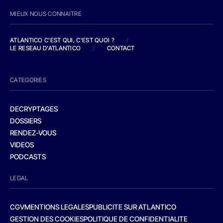
MIEUX NOUS CONNAITRE
ATLANTICO C'EST QUI, C'EST QUOI ?
/
LE RESEAU D'ATLANTICO
/
CONTACT
CATEGORIES
DECRYPTAGES
DOSSIERS
RENDEZ-VOUS
VIDEOS
PODCASTS
LEGAL
CGV
MENTIONS LEGALES
PUBLICITE SUR ATLANTICO
GESTION DES COOKIES
POLITIQUE DE CONFIDENTIALITE