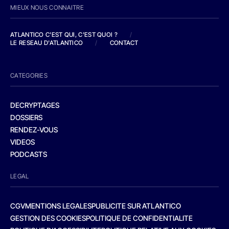
MIEUX NOUS CONNAITRE
ATLANTICO C'EST QUI, C'EST QUOI ?
/
LE RESEAU D'ATLANTICO
/
CONTACT
CATEGORIES
DECRYPTAGES
DOSSIERS
RENDEZ-VOUS
VIDEOS
PODCASTS
LEGAL
CGV
MENTIONS LEGALES
PUBLICITE SUR ATLANTICO
GESTION DES COOKIES
POLITIQUE DE CONFIDENTIALITE