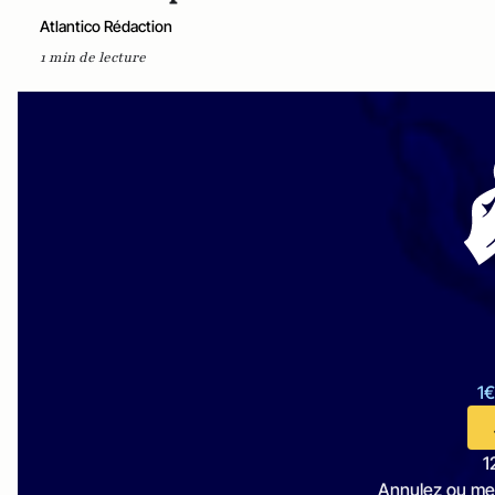
Atlantico Rédaction
1 min de lecture
1€
1
Annulez ou me