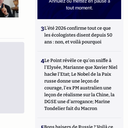
Annulez ou mettez en pause à
tout moment.
3
L’été 2026 confirme tout ce que
les écologistes disent depuis 50
ans : non, et voilà pourquoi
4
Le Point révèle ce qu'on sniffe à
l'Elysée, Marianne que Xavier Niel
hacke l'Etat; Le Nobel de la Paix
russe donne une leçon de
courage, l'ex PM australien une
leçon de réalisme sur la Chine, la
DGSE une d'arrogance; Marine
Tondelier fait du Macron
5
Bons baisers de Russie ? Voilà ce