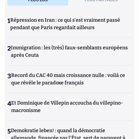
1
Répression en Iran : ce qui s'est vraiment passé
pendant que Paris regardait ailleurs
2
Immigration : les (très) faux-semblants européens
après Ceuta
3
Record du CAC 40 mais croissance nulle : voilà ce
que révèle le paradoxe français
4
Et Dominique de Villepin accoucha du villepino-
macronisme
5
Demokratie leben! : quand la démocratie
allemande, financée par l'État, sert de paravent à