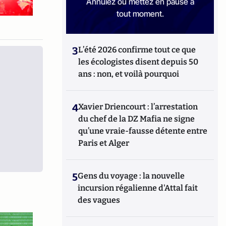
Annulez ou mettez en pause à
tout moment.
3
L’été 2026 confirme tout ce que
les écologistes disent depuis 50
ans : non, et voilà pourquoi
4
Xavier Driencourt : l’arrestation
du chef de la DZ Mafia ne signe
qu’une vraie-fausse détente entre
Paris et Alger
5
Gens du voyage : la nouvelle
incursion régalienne d'Attal fait
des vagues