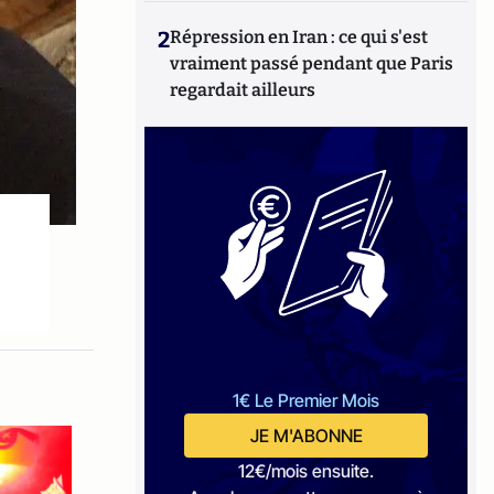
2
Répression en Iran : ce qui s'est
vraiment passé pendant que Paris
regardait ailleurs
1€ Le Premier Mois
JE M'ABONNE
12€/mois ensuite.