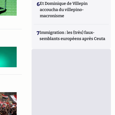
6
Et Dominique de Villepin
accoucha du villepino-
macronisme
7
Immigration : les (très) faux-
semblants européens après Ceuta