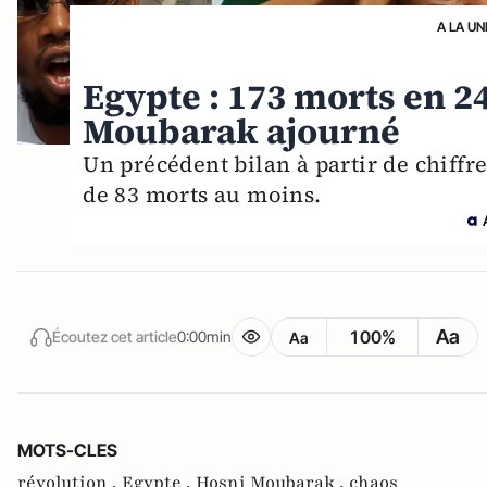
A LA UN
Egypte : 173 morts en 24
Moubarak ajourné
Un précédent bilan à partir de chiffres
de 83 morts au moins.
Aa
100%
Écoutez cet article
0:00min
Aa
MOTS-CLES
révolution ,
Egypte ,
Hosni Moubarak ,
chaos