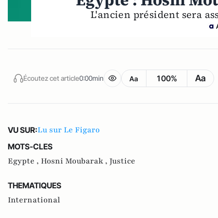
Egypte : Hosni Mou
L'ancien président sera as
Aa
100%
Écoutez cet article
0:00min
Aa
Lu sur Le Figaro
VU SUR:
MOTS-CLES
Egypte ,
Hosni Moubarak ,
Justice
THEMATIQUES
International