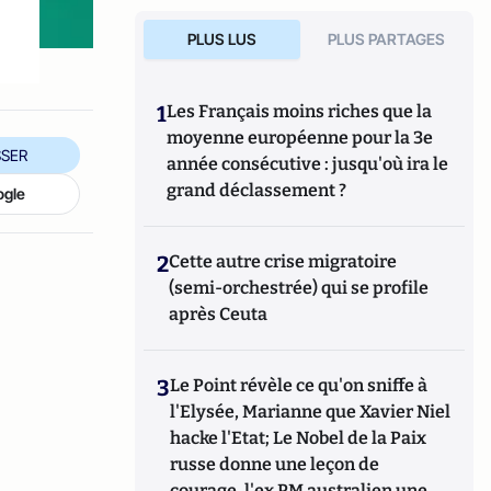
PLUS LUS
PLUS PARTAGES
1
Les Français moins riches que la
moyenne européenne pour la 3e
SER
année consécutive : jusqu'où ira le
grand déclassement ?
ogle
2
Cette autre crise migratoire
(semi-orchestrée) qui se profile
après Ceuta
3
Le Point révèle ce qu'on sniffe à
l'Elysée, Marianne que Xavier Niel
hacke l'Etat; Le Nobel de la Paix
russe donne une leçon de
courage, l'ex PM australien une