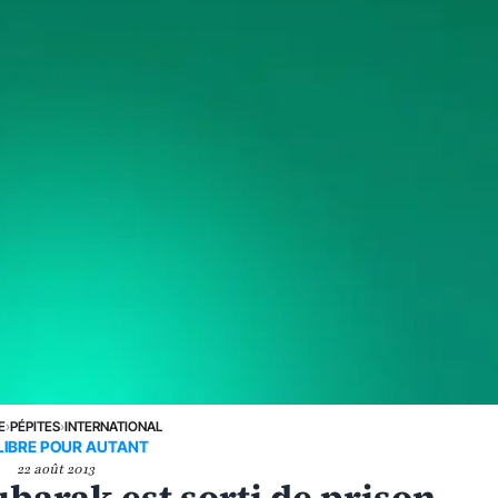
E
›
PÉPITES
›
INTERNATIONAL
LIBRE POUR AUTANT
22 août 2013