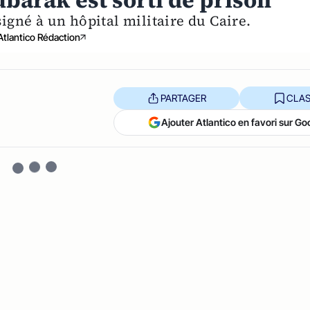
barak est sorti de prison
signé à un hôpital militaire du Caire.
Atlantico Rédaction
PARTAGER
CLAS
Ajouter Atlantico en favori sur Go