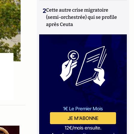
2
Cette autre crise migratoire
(semi-orchestrée) qui se profile
après Ceuta
1€ Le Premier Mois
JE M'ABONNE
12€/mois ensuite.