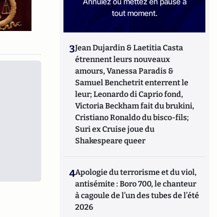
Annulez ou mettez en pause à
tout moment.
3
Jean Dujardin & Laetitia Casta
étrennent leurs nouveaux
amours, Vanessa Paradis &
Samuel Benchetrit enterrent le
leur; Leonardo di Caprio fond,
Victoria Beckham fait du brukini,
Cristiano Ronaldo du bisco-fils;
Suri ex Cruise joue du
Shakespeare queer
4
Apologie du terrorisme et du viol,
antisémite : Boro 700, le chanteur
à cagoule de l’un des tubes de l’été
2026