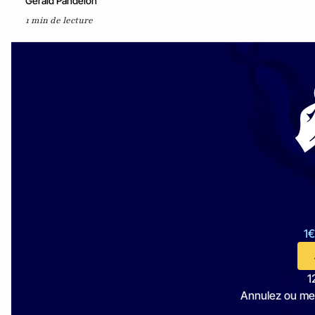
Gérald Pandelon
1 min de lecture
1€
1
Annulez ou me