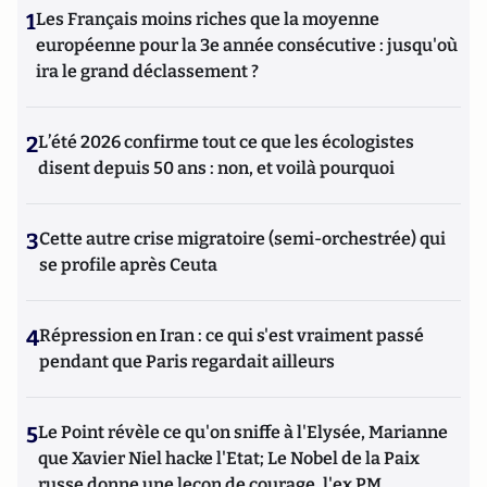
1
Les Français moins riches que la moyenne
européenne pour la 3e année consécutive : jusqu'où
ira le grand déclassement ?
2
L’été 2026 confirme tout ce que les écologistes
disent depuis 50 ans : non, et voilà pourquoi
3
Cette autre crise migratoire (semi-orchestrée) qui
se profile après Ceuta
4
Répression en Iran : ce qui s'est vraiment passé
pendant que Paris regardait ailleurs
5
Le Point révèle ce qu'on sniffe à l'Elysée, Marianne
que Xavier Niel hacke l'Etat; Le Nobel de la Paix
russe donne une leçon de courage, l'ex PM