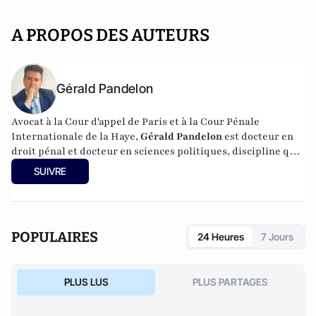
A PROPOS DES AUTEURS
Gérald Pandelon
Avocat à la Cour d'appel de Paris et à la Cour Pénale
Internationale de la Haye,
Gérald Pandelon
est docteur en
droit pénal et docteur en sciences politiques, discipline qu'il
a enseignée pendant 15 ans. Gérald Pandelon est Président
SUIVRE
de l'Association française des professionnels de la justice et
du droit (AJPD). Diplômé de Sciences-Po, il est également
chargé d'enseignement. Il est l'auteur de
"Inquisition
française" (Editions Reinharc,
2025),
L'aveu en matière
POPULAIRES
24 Heures
7 Jours
pénale
; publié aux éditions Valensin (2015),
La face cachée
de la justice
(Editions Valensin, 2016),
Que sais-je sur le
métier d'avocat en France
(PUF, 2017) et
La France des
PLUS LUS
PLUS PARTAGES
caïds
(Max Milo, 2020).