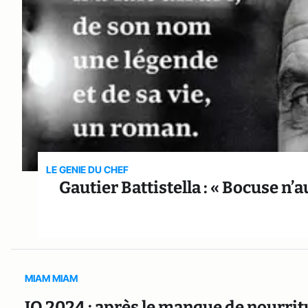
LE GENIE DU CHEF
Gautier Battistella : « Bocuse n’
MIAM MIAM
JO 2024 : après le manque de nourritur