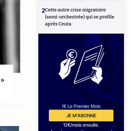
2
Cette autre crise migratoire
(semi-orchestrée) qui se profile
après Ceuta
 »
1€ Le Premier Mois
JE M'ABONNE
12€/mois ensuite.