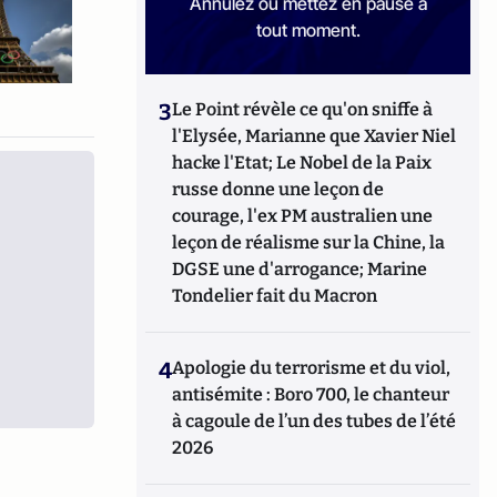
Annulez ou mettez en pause à
tout moment.
3
Le Point révèle ce qu'on sniffe à
l'Elysée, Marianne que Xavier Niel
hacke l'Etat; Le Nobel de la Paix
russe donne une leçon de
courage, l'ex PM australien une
leçon de réalisme sur la Chine, la
DGSE une d'arrogance; Marine
Tondelier fait du Macron
4
Apologie du terrorisme et du viol,
antisémite : Boro 700, le chanteur
à cagoule de l’un des tubes de l’été
2026