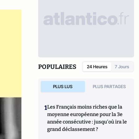
POPULAIRES
24 Heures
7 Jours
PLUS LUS
PLUS PARTAGES
1
Les Français moins riches que la
moyenne européenne pour la 3e
année consécutive : jusqu'où ira le
grand déclassement ?