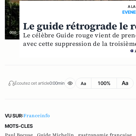
A LA
EVENE
Le guide rétrograde le 
Le célèbre Guide rouge vient de pren
avec cette suppression de la troisièm
Aa
100%
Écoutez cet article
0:00min
Aa
Franceinfo
VU SUR:
MOTS-CLES
Paul Bocuse ,
Guide Michelin ,
gastronomie française