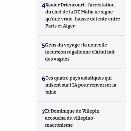
4
Xavier Driencourt : l’arrestation
du chef de la DZ Mafia ne signe
qu’une vraie-fausse détente entre
Paris et Alger
5
Gens du voyage : la nouvelle
incursion régalienne d'Attal fait
des vagues
6
Ces quatre pays asiatiques qui
misent sur l’IA pour renverser la
table
7
Et Dominique de Villepin
accoucha du villepino-
macronisme