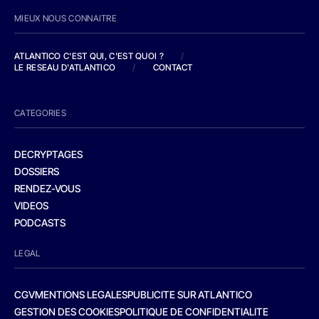
MIEUX NOUS CONNAITRE
ATLANTICO C'EST QUI, C'EST QUOI ?
/
LE RESEAU D'ATLANTICO
/
CONTACT
CATEGORIES
DECRYPTAGES
DOSSIERS
RENDEZ-VOUS
VIDEOS
PODCASTS
LEGAL
CGV
MENTIONS LEGALES
PUBLICITE SUR ATLANTICO
GESTION DES COOKIES
POLITIQUE DE CONFIDENTIALITE