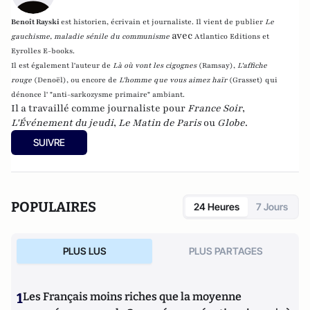
Benoît Rayski
est historien, écrivain et journaliste. Il vient de publier
Le
avec
gauchisme, maladie sénile du communisme
Atlantico Editions et
Eyrolles E-books.
Il est également l'auteur de
Là où vont les cigognes
(Ramsay),
L'affiche
rouge
(Denoël), ou encore de
L'homme que vous aimez haïr
(Grasset)
qui
dénonce l' "anti-sarkozysme primaire" ambiant.
Il a travaillé comme journaliste pour
France Soir
,
L'Événement du jeudi
,
Le Matin de Paris
ou
Globe
.
SUIVRE
POPULAIRES
24 Heures
7 Jours
PLUS LUS
PLUS PARTAGES
1
Les Français moins riches que la moyenne