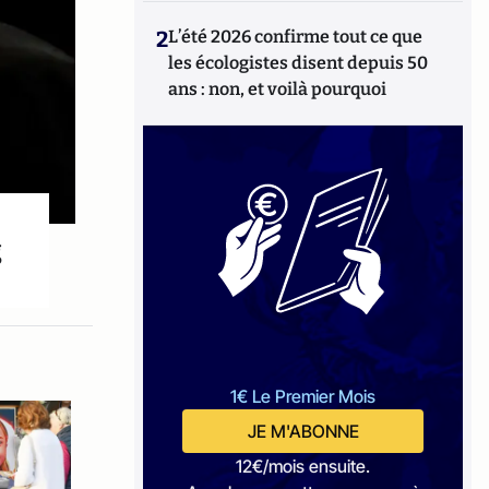
2
L’été 2026 confirme tout ce que
les écologistes disent depuis 50
ans : non, et voilà pourquoi
g
1€ Le Premier Mois
JE M'ABONNE
12€/mois ensuite.