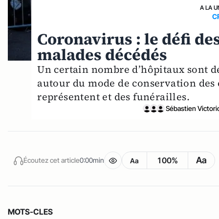
A LA U
C
Coronavirus : le défi de
malades décédés
Un certain nombre d’hôpitaux sont d
autour du mode de conservation des 
représentent et des funérailles.
Sébastien Victori
Aa
100%
Écoutez cet article
0:00min
Aa
MOTS-CLES