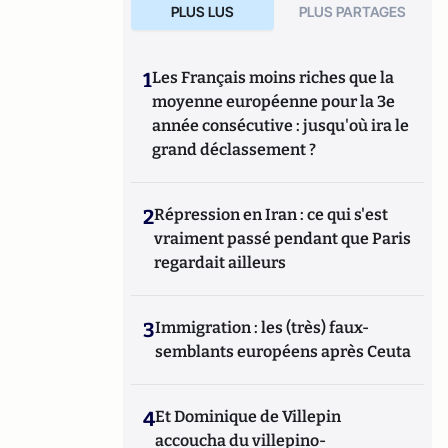
PLUS LUS
PLUS PARTAGES
1
Les Français moins riches que la
moyenne européenne pour la 3e
année consécutive : jusqu'où ira le
grand déclassement ?
2
Répression en Iran : ce qui s'est
vraiment passé pendant que Paris
regardait ailleurs
3
Immigration : les (très) faux-
semblants européens après Ceuta
4
Et Dominique de Villepin
accoucha du villepino-