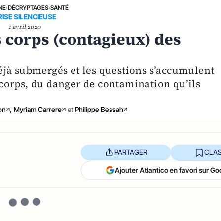
NE
›
DÉCRYPTAGES
›
SANTÉ
RISE SILENCIEUSE
1 avril 2020
s corps (contagieux) des
éjà submergés et les questions s’accumulent
corps, du danger de contamination qu’ils
on
,
Myriam Carrere
et
Philippe Bessah
PARTAGER
CLAS
Ajouter Atlantico en favori sur Go