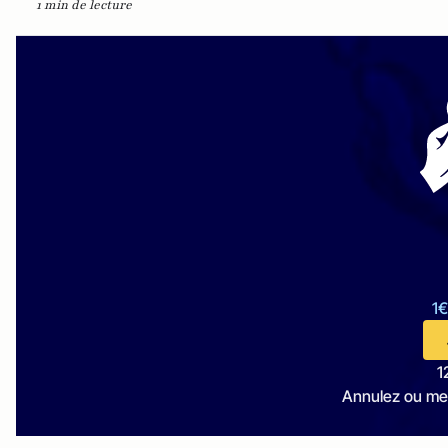
1 min de lecture
1€
1
Annulez ou me