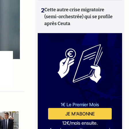
2
Cette autre crise migratoire
(semi-orchestrée) qui se profile
après Ceuta
1€ Le Premier Mois
JE M'ABONNE
12€/mois ensuite.