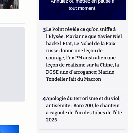
Annulez ou mettez en pause à
tout moment.
3
Le Point révèle ce qu'on sniffe à
l'Elysée, Marianne que Xavier Niel
hacke l'Etat; Le Nobel de la Paix
russe donne une leçon de
courage, l'ex PM australien une
leçon de réalisme sur la Chine, la
DGSE une d'arrogance; Marine
Tondelier fait du Macron
4
Apologie du terrorisme et du viol,
antisémite : Boro 700, le chanteur
à cagoule de l’un des tubes de l’été
2026