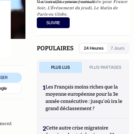
Il a travaillé comme journaliste pour
France
"anti-sarkozysme primaire" ambiant.
Soir
,
L'Événement du jeudi
,
Le Matin de
Paris
ou
Globe
.
SUIVRE
POPULAIRES
24 Heures
7 Jours
PLUS LUS
PLUS PARTAGES
SER
1
Les Français moins riches que la
ogle
moyenne européenne pour la 3e
année consécutive : jusqu'où ira le
grand déclassement ?
ement
2
Cette autre crise migratoire