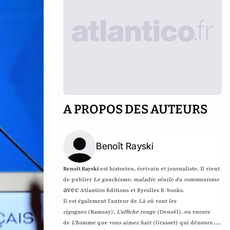
A PROPOS DES AUTEURS
Benoît Rayski
Benoît Rayski
est historien, écrivain et journaliste. Il vient
de publier
Le gauchisme, maladie sénile du communisme
avec
Atlantico Editions et Eyrolles E-books.
Il est également l'auteur de
Là où vont les
cigognes
(Ramsay),
L'affiche rouge
(Denoël), ou encore
de
L'homme que vous aimez haïr
(Grasset)
qui dénonce l'