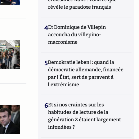
révèle le paradoxe français
4
Et Dominique de Villepin
accoucha du villepino-
macronisme
5
Demokratie leben! : quand la
démocratie allemande, financée
par l'État, sert de paravent à
l'extrémisme
6
Et si nos craintes sur les
habitudes de lecture de la
génération Z étaient largement
infondées ?