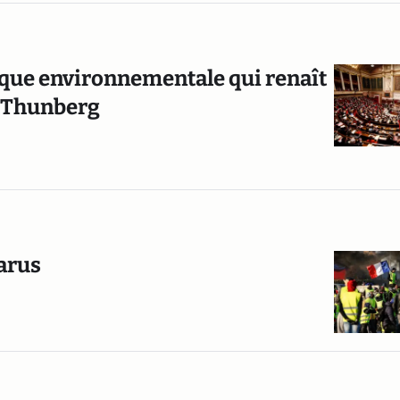
tique environnementale qui renaît
ta Thunberg
parus