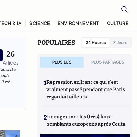
TECH & IA
SCIENCE
ENVIRONNEMENT
CULTURE
POPULAIRES
24 Heures
7 Jours
26
PLUS LUS
PLUS PARTAGES
Articles
017. Il a
onomie
Il est
1
Répression en Iran : ce qui s'est
vraiment passé pendant que Paris
regardait ailleurs
2
Immigration : les (très) faux-
semblants européens après Ceuta