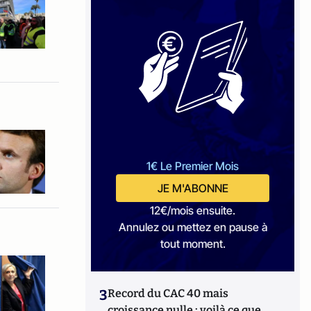
1€ Le Premier Mois
JE M'ABONNE
12€/mois ensuite.
Annulez ou mettez en pause à
tout moment.
3
Record du CAC 40 mais
croissance nulle : voilà ce que