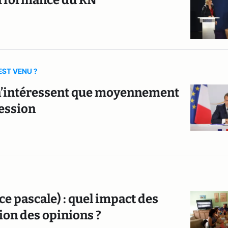
erformance du RN
EST VENU ?
u n’intéressent que moyennement
fession
ce pascale) : quel impact des
tion des opinions ?