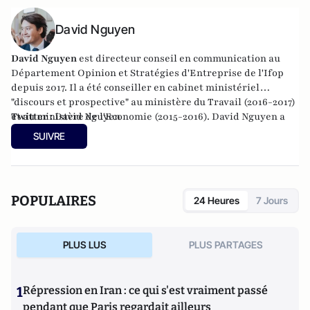
du Pont-Neuf.
David Nguyen
David Nguyen
est directeur conseil en communication au
Département Opinion et Stratégies d'Entreprise de l'Ifop
depuis 2017. Il a été conseiller en cabinet ministériel
"discours et prospective" au ministère du Travail (2016-2017)
et au ministère de l'Economie (2015-2016). David Nguyen a
Twitter :
David Nguyen
également occupé la fonction de consultant en
SUIVRE
communication chez Global Conseil (2012-2015). Il est
diplômé de Sciences-Po Paris.
POPULAIRES
24 Heures
7 Jours
PLUS LUS
PLUS PARTAGES
1
Répression en Iran : ce qui s'est vraiment passé
pendant que Paris regardait ailleurs