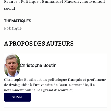
France ,
Politique ,
Emmanuel Macron ,
mouvement
social
THEMATIQUES
Politique
A PROPOS DES AUTEURS
Christophe Boutin
Christophe Boutin
est un politologue français et professeur
de droit public à l’université de Caen-Normandie, il a
notamment publié
Les grand discours du
XXe siècle
(Flammarion 2009) et co-dirigé
Le dictionnaire
SUIVRE
du conservatisme
(Cerf 2017), le
Le dictionnaire des
populismes
(Cerf 2019) et
Le dictionnaire du progressisme
(Seuil 2022). Christophe Boutin est membre de la Fondation