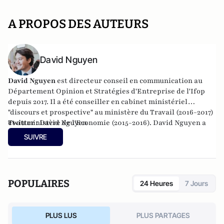
A PROPOS DES AUTEURS
David Nguyen
David Nguyen
est directeur conseil en communication au
Département Opinion et Stratégies d'Entreprise de l'Ifop
depuis 2017. Il a été conseiller en cabinet ministériel
"discours et prospective" au ministère du Travail (2016-2017)
et au ministère de l'Economie (2015-2016). David Nguyen a
Twitter :
David Nguyen
également occupé la fonction de consultant en
SUIVRE
communication chez Global Conseil (2012-2015). Il est
diplômé de Sciences-Po Paris.
POPULAIRES
24 Heures
7 Jours
PLUS LUS
PLUS PARTAGES