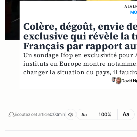
A LA U
MO
Colère, dégoût, envie de
exclusive qui révèle la
Français par rapport a
Un sondage Ifop en exclusivité pour A
instituts en Europe montre notamme
changer la situation du pays, il faudr
David 
Aa
100%
Écoutez cet article
0:00min
Aa