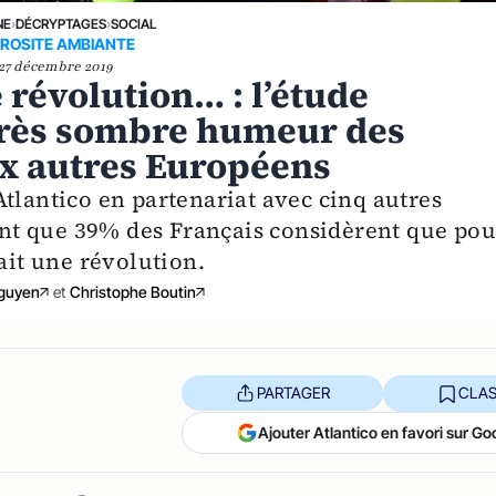
NE
›
DÉCRYPTAGES
›
SOCIAL
ROSITE AMBIANTE
27 décembre 2019
 révolution… : l’étude
 très sombre humeur des
ux autres Européens
tlantico en partenariat avec cinq autres
nt que 39% des Français considèrent que pou
ait une révolution.
Nguyen
et
Christophe Boutin
PARTAGER
CLAS
Ajouter Atlantico en favori sur Go