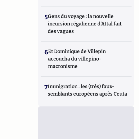
5
Gens du voyage : la nouvelle
incursion régalienne d'Attal fait
des vagues
6
Et Dominique de Villepin
accoucha du villepino-
macronisme
7
Immigration : les (très) faux-
semblants européens après Ceuta