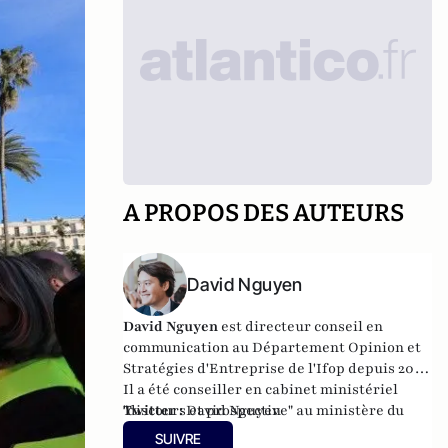
A PROPOS DES AUTEURS
David Nguyen
David Nguyen
est directeur conseil en
communication au Département Opinion et
Stratégies d'Entreprise de l'Ifop depuis 2017.
Il a été conseiller en cabinet ministériel
"discours et prospective" au ministère du
Twitter :
David Nguyen
Travail (2016-2017) et au ministère de
SUIVRE