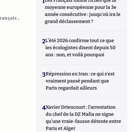
1
Les Français moins riches que la
moyenne européenne pour la 3e
année consécutive : jusqu'où ira le
rançais ,
grand déclassement ?
2
L’été 2026 confirme tout ce que
les écologistes disent depuis 50
ans : non, et voilà pourquoi
3
Répression en Iran : ce qui s'est
vraiment passé pendant que
Paris regardait ailleurs
4
Xavier Driencourt : l’arrestation
du chef de la DZ Mafia ne signe
qu’une vraie-fausse détente entre
Paris et Alger