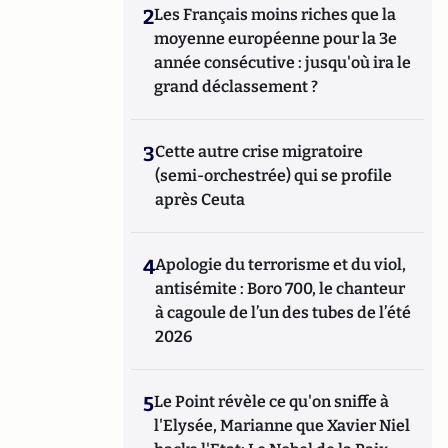
2
Les Français moins riches que la
moyenne européenne pour la 3e
année consécutive : jusqu'où ira le
grand déclassement ?
3
Cette autre crise migratoire
(semi-orchestrée) qui se profile
après Ceuta
4
Apologie du terrorisme et du viol,
antisémite : Boro 700, le chanteur
à cagoule de l’un des tubes de l’été
2026
5
Le Point révèle ce qu'on sniffe à
l'Elysée, Marianne que Xavier Niel