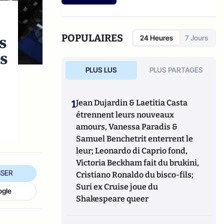
l'Economie (2015-2016). David Nguyen a
également occupé la fonction de consultant
en communication chez Global Conseil (2012-
2015). Il est diplômé de Sciences-Po Paris.
s
POPULAIRES
24 Heures
7 Jours
ts
PLUS LUS
PLUS PARTAGES
1
Jean Dujardin & Laetitia Casta
étrennent leurs nouveaux
amours, Vanessa Paradis &
Samuel Benchetrit enterrent le
leur; Leonardo di Caprio fond,
Victoria Beckham fait du brukini,
SER
Cristiano Ronaldo du bisco-fils;
Suri ex Cruise joue du
ogle
Shakespeare queer