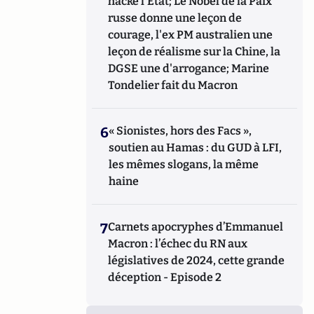
hacke l'Etat; Le Nobel de la Paix
russe donne une leçon de
courage, l'ex PM australien une
leçon de réalisme sur la Chine, la
DGSE une d'arrogance; Marine
Tondelier fait du Macron
6
« Sionistes, hors des Facs »,
soutien au Hamas : du GUD à LFI,
les mêmes slogans, la même
haine
7
Carnets apocryphes d’Emmanuel
Macron : l’échec du RN aux
législatives de 2024, cette grande
déception - Episode 2