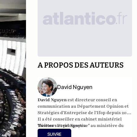
A PROPOS DES AUTEURS
David Nguyen
David Nguyen
est directeur conseil en
communication au Département Opinion et
Stratégies d'Entreprise de l'Ifop depuis 2017.
Il a été conseiller en cabinet ministériel
"discours et prospective" au ministère du
Twitter :
David Nguyen
Travail (2016-2017) et au ministère de
SUIVRE