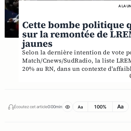
A LA U
Cette bombe politique q
sur la remontée de LREM
jaunes
Selon la dernière intention de vote 
Match/Cnews/SudRadio, la liste LREM 
20% au RN, dans un contexte d'affaib
Aa
100%
Écoutez cet article
0:00min
Aa