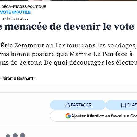
E
›
DÉCRYPTAGES
›
POLITIQUE
VOTE (IN)UTILE
17 février 2022
le menacée de devenir le vote
 Éric Zemmour au 1er tour dans les sondages
oins bonne posture que Marine Le Pen face à
s de 2e tour. De quoi décourager les électe
Jérôme Besnard
PARTAGER
CLAS
Ajouter Atlantico en favori sur Go