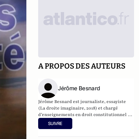
A PROPOS DES AUTEURS
Jérôme Besnard
Jérôme Besnard est journaliste, essayiste
(La droite imaginaire, 2018) et chargé
d’enseignements en droit constitutionnel à
l’Université Paris Cité.
SUIVRE