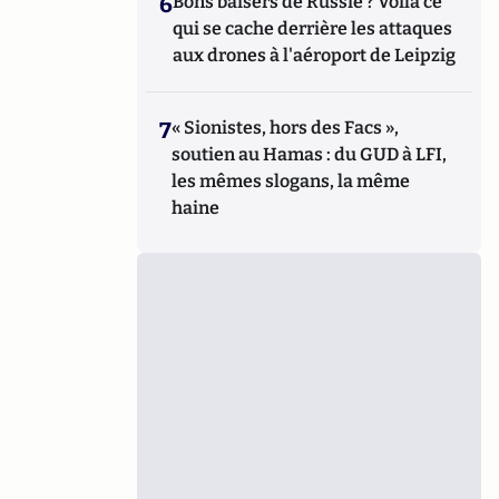
6
Bons baisers de Russie ? Voilà ce
qui se cache derrière les attaques
aux drones à l'aéroport de Leipzig
7
« Sionistes, hors des Facs »,
soutien au Hamas : du GUD à LFI,
les mêmes slogans, la même
haine