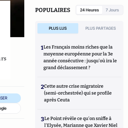
POPULAIRES
24 Heures
7 Jours
PLUS LUS
PLUS PARTAGES
,
1
Les Français moins riches que la
moyenne européenne pour la 3e
urs
année consécutive : jusqu'où ira le
grand déclassement ?
2
Cette autre crise migratoire
(semi-orchestrée) qui se profile
SER
après Ceuta
ogle
3
Le Point révèle ce qu'on sniffe à
l'Elysée, Marianne que Xavier Niel