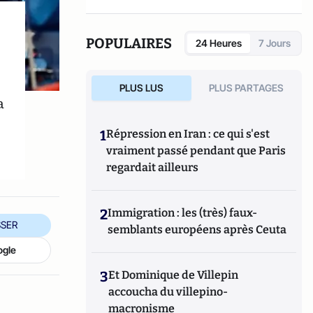
POPULAIRES
24 Heures
7 Jours
PLUS LUS
PLUS PARTAGES
a
1
Répression en Iran : ce qui s'est
vraiment passé pendant que Paris
regardait ailleurs
2
Immigration : les (très) faux-
SER
semblants européens après Ceuta
ogle
3
Et Dominique de Villepin
accoucha du villepino-
macronisme