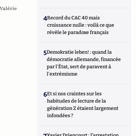
Valérie
4
Record du CAC 40 mais
croissance nulle : voilà ce que
révèle le paradoxe français
5
Demokratie leben! : quand la
démocratie allemande, financée
par l'État, sert de paravent à
l'extrémisme
6
Et si nos craintes sur les
habitudes de lecture de la
génération Z étaient largement
infondées ?
7
Xavier Driencourt : l’arrestation