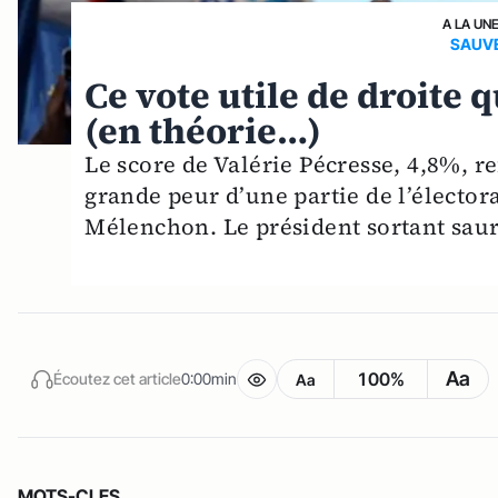
A LA UN
SAUVE
Ce vote utile de droite
(en théorie…)
Le score de Valérie Pécresse, 4,8%, r
grande peur d’une partie de l’élector
Mélenchon. Le président sortant saura
Aa
100%
Écoutez cet article
0:00min
Aa
MOTS-CLES