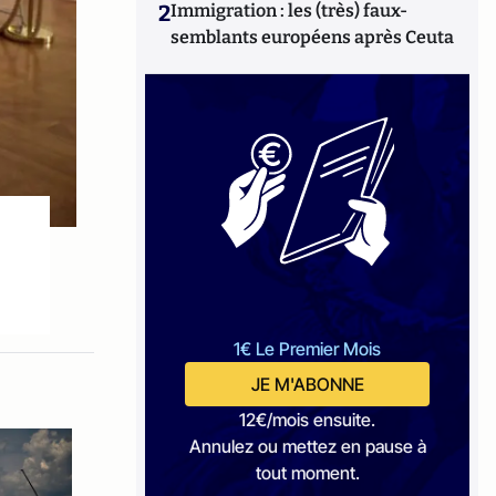
2
Immigration : les (très) faux-
semblants européens après Ceuta
1€ Le Premier Mois
JE M'ABONNE
12€/mois ensuite.
Annulez ou mettez en pause à
tout moment.