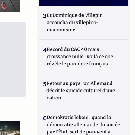
3
Et Dominique de Villepin
accoucha du villepino-
macronisme
4
Record du CAC 40 mais
croissance nulle : voilà ce que
révèle le paradoxe français
5
Retour au pays : un Allemand
décrit le suicide culturel d’une
nation
6
Demokratie leben! : quand la
démocratie allemande, financée
par l'État, sert de paravent à