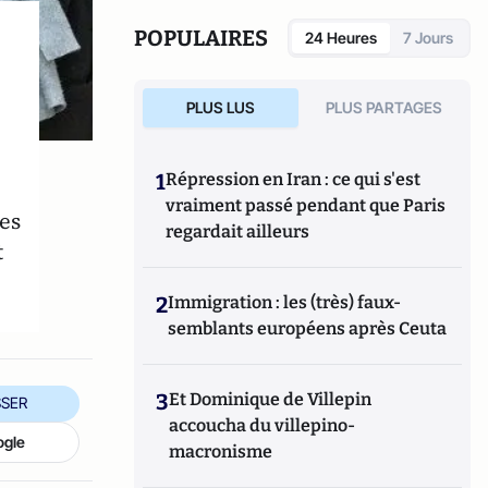
langues.
POPULAIRES
24 Heures
7 Jours
PLUS LUS
PLUS PARTAGES
1
Répression en Iran : ce qui s'est
vraiment passé pendant que Paris
es
regardait ailleurs
t
2
Immigration : les (très) faux-
semblants européens après Ceuta
3
Et Dominique de Villepin
SER
accoucha du villepino-
ogle
macronisme