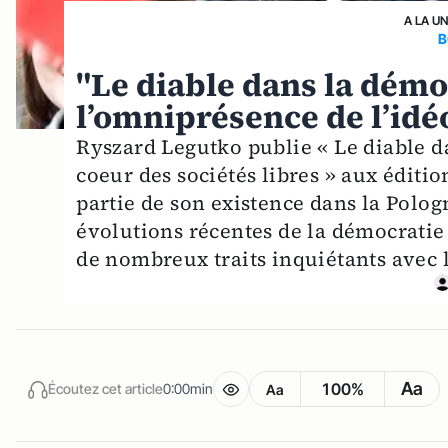
A LA U
B
"Le diable dans la démoc
l’omniprésence de l’idé
Ryszard Legutko publie « Le diable da
coeur des sociétés libres » aux éditi
partie de son existence dans la Polog
évolutions récentes de la démocratie l
de nombreux traits inquiétants avec 
Aa
100%
Écoutez cet article
0:00min
Aa