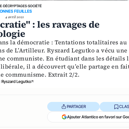
NE
›
DÉCRYPTAGES
›
SOCIÉTÉ
ONNES FEUILLES
4 avril 2021
ratie" : les ravages de
ologie
ns la démocratie : Tentations totalitaires au
ons de L’Artilleur. Ryszard Legutko a vécu une
ne communiste. En étudiant dans les détails l
ibérale, il a découvert qu’elle partage en fai
le communisme. Extrait 2/2.
Ryszard Legutko
PARTAGER
CLAS
Ajouter Atlantico en favori sur Go