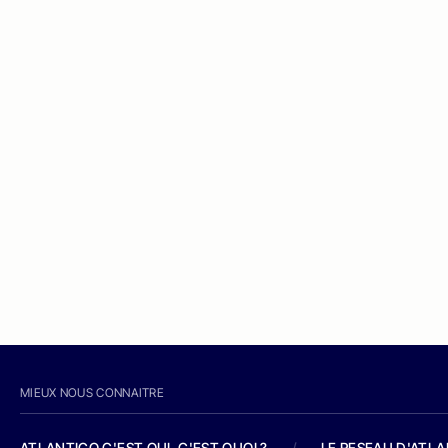
MIEUX NOUS CONNAITRE
ATLANTICO C'EST QUI, C'EST QUOI ?
/
LE RESEAU D'ATL