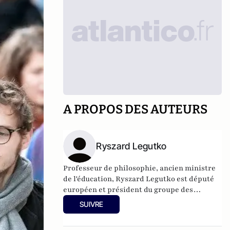
A PROPOS DES AUTEURS
Ryszard Legutko
Professeur de philosophie, ancien ministre
de l'éducation, Ryszard Legutko est député
européen et président du groupe des
conservateurs et réformistes européens. Le
SUIVRE
Diable dans la démocratie a rencontré un
grand succès et a été traduit en plusieurs