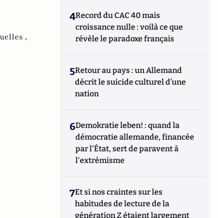
4
Record du CAC 40 mais
croissance nulle : voilà ce que
uelles ,
révèle le paradoxe français
5
Retour au pays : un Allemand
décrit le suicide culturel d’une
nation
6
Demokratie leben! : quand la
démocratie allemande, financée
par l'État, sert de paravent à
l'extrémisme
7
Et si nos craintes sur les
habitudes de lecture de la
génération Z étaient largement