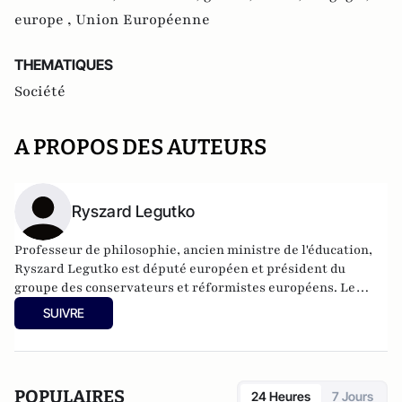
europe ,
Union Européenne
THEMATIQUES
Société
A PROPOS DES AUTEURS
Ryszard Legutko
Professeur de philosophie, ancien ministre de l'éducation,
Ryszard Legutko est député européen et président du
groupe des conservateurs et réformistes européens. Le
Diable dans la démocratie a rencontré un grand succès et a
SUIVRE
été traduit en plusieurs langues.
POPULAIRES
24 Heures
7 Jours